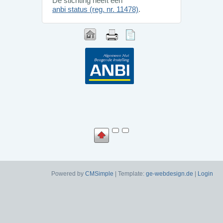
De stichting heeft een
anbi status (reg. nr. 11478)
.
Powered by
CMSimple
| Template:
ge-webdesign.de
|
Login