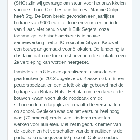
(SHC) zijn wij gevraagd om steun voor het ontwikkelen
van de school. Ons bestuurslid mevr Martine Colijn
heeft Stg. De Bron bereid gevonden een jaarlijkse
bijdrage van 5000 euro te doneren voor een periode
van 4 jaar. Met behulp van ir Erik Segers, onze
toenmalige technisch adviseur is in nauwe
samenwerking met SHC voorzitter Shyam Katuwal
een bouwplan gemaakt voor 5 lokalen. De fundering is
dusdanig dat in de toekomst bovenop deze lokalen een
2e verdieping kan worden neergezet.
Inmiddels zijn 8 lokalen gerealiseerd, alsmede een
gaarkeuken (in 2012 opgeleverd). Klassen 6 t/m 8, een
peuterspeelzaal en een toiletblok zijn gebouwd met de
bijdrage van Rotary Hulst. Het plan om een keuken te
bouwen kwam voort uit de noodzaak om de
schoolkinderen dagelijks een maaltijd te verschaffen
op school. Gebleken was dat het verzuim heel hoog
was (70 procent) omdat veel kinderen moesten
werken voor hun eten. Met het in gebruik nemen van
de keuken en het verschaffen van de maaltijden is de
participatie nu ongeveer 90 procent. Ook de ouders