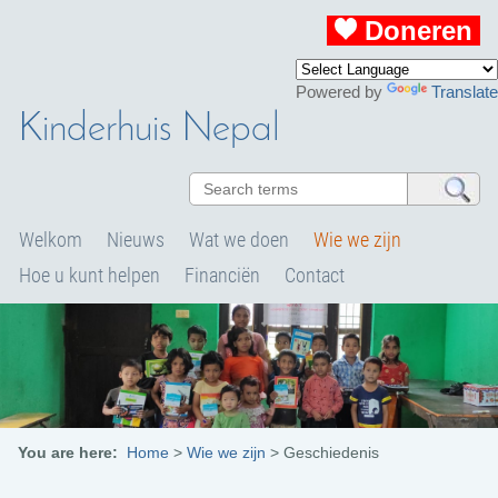
Doneren
Powered by
Translate
Kinderhuis Nepal
Welkom
Nieuws
Wat we doen
Wie we zijn
Hoe u kunt helpen
Financiën
Contact
You are here:
Home
>
Wie we zijn
>
Geschiedenis