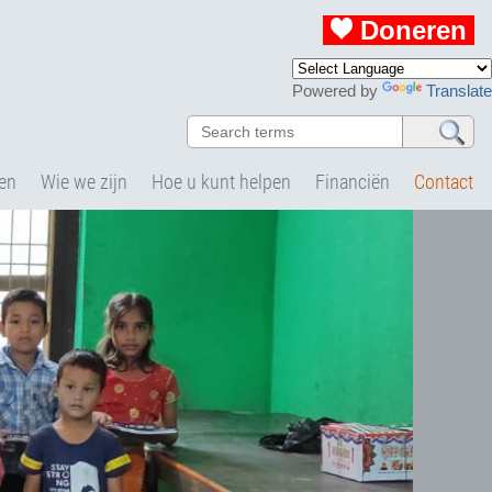
Doneren
Powered by
Translate
en
Wie we zijn
Hoe u kunt helpen
Financiën
Contact