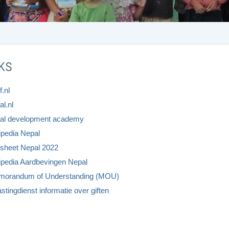
ks
f.nl
al.nl
al development academy
ipedia Nepal
tsheet Nepal 2022
ipedia Aardbevingen Nepal
orandum of Understanding (MOU)
astingdienst informatie over giften