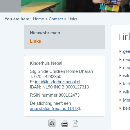
You are here:
Home
>
Contact
>
Links
Nieuwsbrieven
Lin
Links
gee
nep
Kinderhuis Nepal
nep
Stg Shide Children Home Dharan
wik
T: 020 - 4282850
E:
info@kinderhuisnepal.nl
fac
IBAN: NL90 INGB 0000127313
wik
RSIN nummer 808102473
Mem
De stichting heeft een
bel
anbi status (reg. nr. 11478)
.